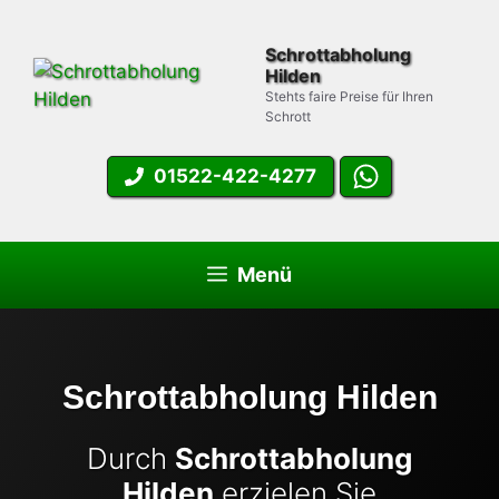
Zum
Inhalt
Schrottabholung
springen
Hilden
Stehts faire Preise für Ihren
Schrott
01522-422-4277
Menü
Schrottabholung Hilden
Durch
Schrottabholung
Hilden
erzielen Sie